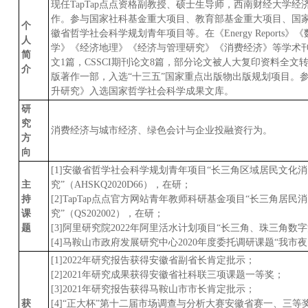
现任TapTap点点资格副教授、硕士生导师，西南财经大学经济学博
作。参与国家社科基金重大项目、教育部基金重大项目、国
个
徽省哲学社会科学规划青年项目等。在《Energy Report
人
学》《经济地理》《经济与管理研究》《消费经济》等学术刊
简
文1篇，CSSCI期刊论文8篇，部分论文被人大复印资料全
介
版著作一部，入选“十三五”国家重点出版物出版规划项目。
升研究》入选国家哲学社会科学成果文库。
研
究
消费经济与城市经济、绿色会计与企业投融资行为。
方
向
[1]安徽省哲学社会科学规划青年项目“长三角区域居民文化
主
究”（AHSKQ2020D66），在研；
持
[2]TapTap点点官方网站青年教师科研基金项目“长三角居
课
究”（QS202002），在研；
题
[3]阿里研究院2022年阿里活水计划项目“长三角、珠三角数
[4]马鞍山市政府发展研究中心2020年度委托调研课题“我
[1]2022年研究报告获得安徽省副省长肯定批示；
[2]2021年研究成果获得安徽省社科联三项课题一等奖；
[3]2021年研究报告获得马鞍山市市长肯定批示；
获
[4]“正大杯”第十二届市场调查与分析大赛安徽省赛一、三等