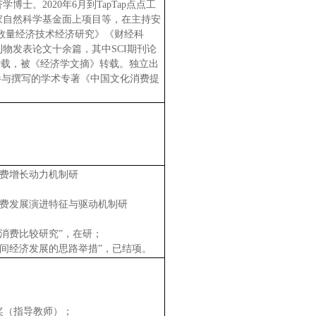
士。2020年6月到TapTap点点工
家自然科学基金面上项目等，在主持安
s》《数量经济技术经济研究》《财经科
物发表论文十余篇，其中SCI期刊论
文转载，被《经济学文摘》转载。独立出
参与撰写的学术专著《中国文化消费提
消费增长动力机制研
民消费发展演进特征与驱动机制研
字消费比较研究”，在研；
市夜间经济发展的思路举措”，已结项。
奖（指导教师）；