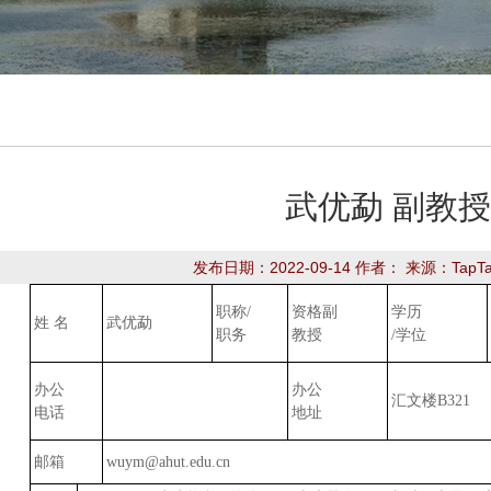
武优勐 副教授
发布日期：2022-09-14 作者： 来源：Tap
职称/
资格副
学历
姓 名
武优勐
职务
教授
/学位
办公
办公
汇文楼B321
电话
地址
邮箱
wuym@ahut.edu.cn