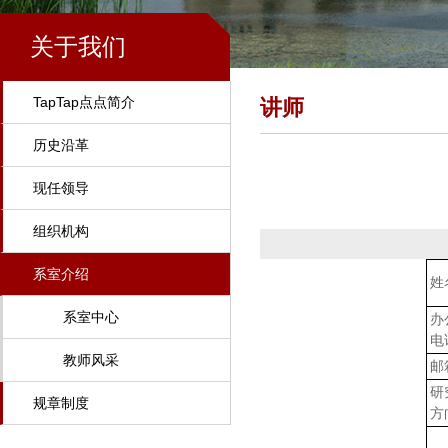
关于我们
TapTap点点简介
讲师
历史沿革
现任领导
组织机构
系室介绍
姓
系室中心
办
电
教师风采
邮
研
规章制度
方